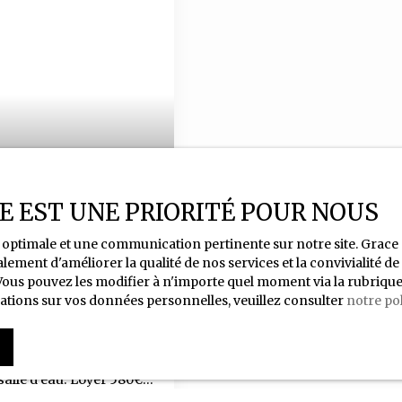
ÉE EST UNE PRIORITÉ POUR NOUS
ce optimale et une communication pertinente sur notre site. Gra
lement d'améliorer la qualité de nos services et la convivialité d
us pouvez les modifier à n'importe quel moment via la rubrique ″G
ations sur vos données personnelles, veuillez consulter
notre pol
 Agréable maison pour
e vie ouverte, une
salle d'eau. Loyer 580€.