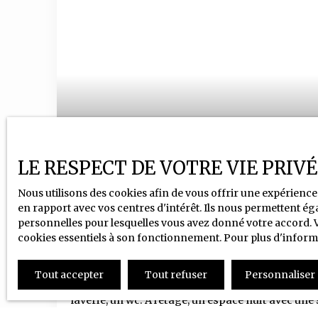
LE RESPECT DE VOTRE VIE PRIV
580
€ /mois HC
Nous utilisons des cookies afin de vous offrir une expérien
en rapport avec vos centres d'intérêt. Ils nous permettent éga
Maison de ville
personnelles pour lesquelles vous avez donné votre accord. Vo
cookies essentiels à son fonctionnement. Pour plus d'inform
2
pièces
50
m²
Chauny 02300
CHAUNY. A deux pas du lycée et du centre ville.
Tout accepter
Tout refuser
Personnaliser
jeune ou personne seule, comprenant une pièce d
laverie, un wc. A l'étage, un espace nuit avec une 
Libre de suite.