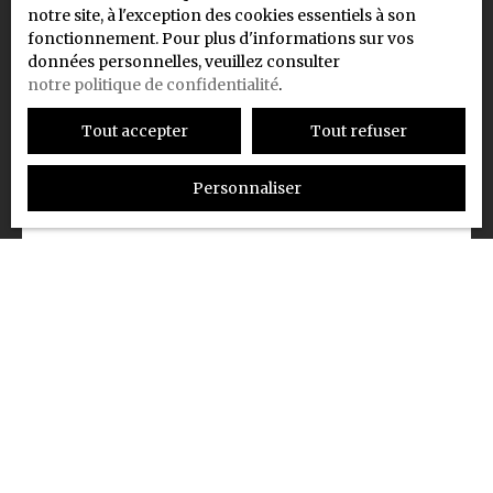
notre site, à l'exception des cookies essentiels à son
fonctionnement. Pour plus d'informations sur vos
Prénom
données personnelles, veuillez consulter
notre politique de confidentialité
.
Tout accepter
Tout refuser
Nom
Personnaliser
Email
Type d'offre
Vente
Type de bien
Localisation